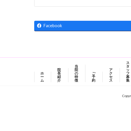
Facebook
ス
当
タ
院
院
ア
ッ
ホ
長
の
ご
ク
フ
ー
紹
特
予
セ
募
ム
介
徴
約
ス
集
Cop