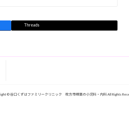
Threads
yright © 谷口くずはファミリークリニック 枚方市樟葉の小児科・内科 All Rights Reser