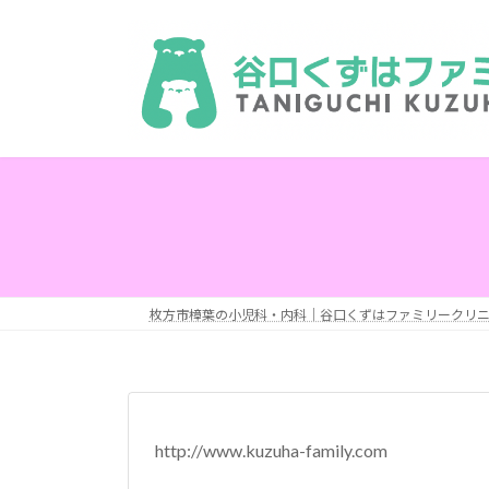
コ
ナ
ン
ビ
テ
ゲ
ン
ー
ツ
シ
へ
ョ
ス
ン
キ
に
ッ
移
プ
動
枚方市樟葉の小児科・内科｜谷口くずはファミリークリ
http://www.kuzuha-family.com